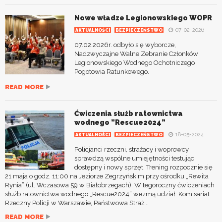
Nowe władze Legionowskiego WOPR
07-02-2026
AKTUALNOŚCI
BEZPIECZEŃSTWO
07.02.2026r. odbyło się wyborcze,
Nadzwyczajne Walne Zebranie Członków
Legionowskiego Wodnego Ochotniczego
Pogotowia Ratunkowego.
READ MORE
Ćwiczenia służb ratownictwa
wodnego ”Rescue2024”
18-05-2024
AKTUALNOŚCI
BEZPIECZEŃSTWO
Policjanci rzeczni, strażacy i woprowcy
sprawdzą wspólne umiejętności testując
dostępny i nowy sprzęt. Trening rozpocznie się
21 maja o godz. 11:00 na Jeziorze Zegrzyńskim przy ośrodku „Rewita
Rynia” (ul. Wczasowa 59 w Białobrzegach). W tegoroczny ćwiczeniach
służb ratownictwa wodnego „Rescue2024” wezmą udział: Komisariat
Rzeczny Policji w Warszawie, Państwowa Straż...
READ MORE